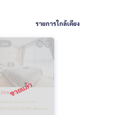
รายการใกล้เคียง
ขาย
,599,000
เอ็กเซล พาร์ค ลาซาล 19
 ใกล้รถไฟฟ้า เดินทางสะ
 สวย ละมุน