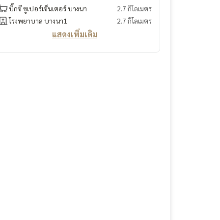
บิ๊กซี ซูเปอร์เซ็นเตอร์ บางนา
2.7 กิโลเมตร
โรงพยาบาล บางนา1
2.7 กิโลเมตร
แสดงเพิ่มเติม