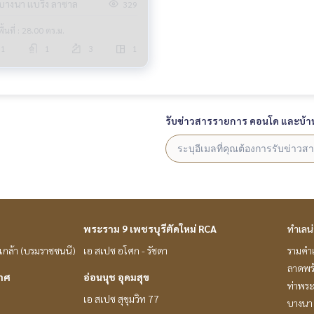
บางนา แบริ่ง ลาซาล
329
พื้นที่ : 28.00 ตร.ม.
1
1
3
1
รับข่าวสารรายการ คอนโด และบ้า
พระราม 9 เพชรบุรีตัดใหม่ RCA
ทำเลน
่นเกล้า (บรมราชชนนี)
เอ สเปซ อโศก - รัชดา
รามคำ
ลาดพร
กาศ
อ่อนนุช อุดมสุข
ท่าพร
เอ สเปซ สุขุมวิท 77
บางนา 