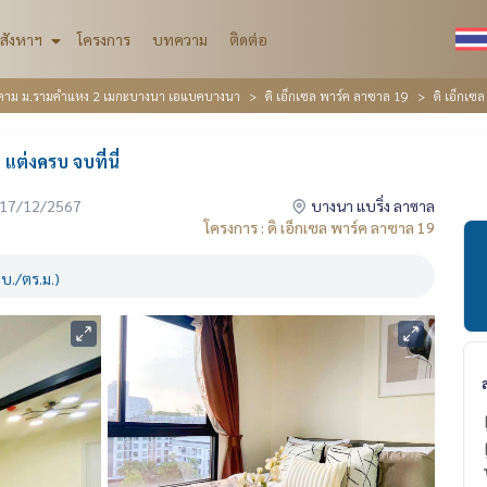
สังหาฯ
โครงการ
บทความ
ติดต่อ
ติคาม ม.รามคำแหง 2 เมกะบางนา เอแบคบางนา
ดิ เอ็กเซล พาร์ค ลาซาล 19
ดิ เอ็กเซ
แต่งครบ จบที่นี่
่อ 17/12/2567
บางนา แบริ่ง ลาซาล
โครงการ : ดิ เอ็กเซล พาร์ค ลาซาล 19
บ./ตร.ม.)