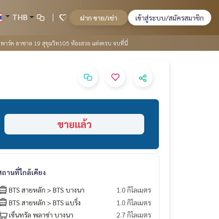
THB
ฝาก ขาย/เช่า
เข้าสู่ระบบ/สมัครสมาชิก
ล พาร์ค ลาซาล 19 สุขุมวิท105 ห้องสวย แต่งครบ จบที่นี่
ขายแล้ว
สถานที่ใกล้เคียง
BTS สายหลัก > BTS บางนา
1.0 กิโลเมตร
BTS สายหลัก > BTS แบริ่ง
1.0 กิโลเมตร
เซ็นทรัล พลาซ่า บางนา
2.7 กิโลเมตร