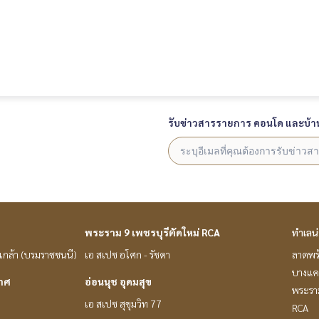
รับข่าวสารรายการ คอนโด และบ้า
พระราม 9 เพชรบุรีตัดใหม่ RCA
ทำเลน
่นเกล้า (บรมราชชนนี)
เอ สเปซ อโศก - รัชดา
ลาดพร
บางแค
กาศ
อ่อนนุช อุดมสุข
พระราม
เอ สเปซ สุขุมวิท 77
RCA