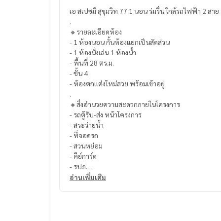
เอ สเปซมี สุขุมวิท 77 1 นอน ร่มรื่น ใกล้รถไฟฟ้
.
🔸รายละเอียดห้อง
- 1 ห้องนอน กั้นห้องแยกเป็นสัดส่วน
- 1 ห้องนั่งเล่น 1 ห้องน้ำ
- พื้นที่ 28 ตร.ม.
- ชั้น 4
- ห้องตกแต่งใหม่สวย พร้อมเข้าอยู่
.
🔸สิ่งอำนวยความสะดวกภายในโครงการ
- รถตู้รับ-ส่ง หน้าโครงการ
- สระว่ายน้ำ
- ที่จอดรถ
- สวนหย่อม
- คีย์การ์ด
- รปภ.
- กล้องวงจรปิด
อ่านเพิ่มเติม
.
🔸สถานที่ใกล้เคียง
- BTS สายสีเขียว เส้นสุขุมวิท
- MRT สายสีเหลือง เส้นศรีนครินทร์