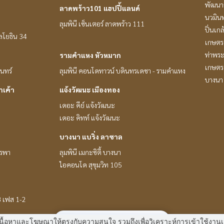
พัฒนาก
ลาดพร้าว101 แฮปปี้แลนด์
นวมินท
ลุมพินี เซ็นเตอร์ ลาดพร้าว 111
ปิ่นเก
หลโยธิน 34
เกษตรศ
ท่าพร
รามคำแหง หัวหมาก
เกษตร 
ินทร์
ลุมพินี คอนโดทาวน์ บดินทรเดชา - รามคำแหง
บางนา 
าเค้า
แจ้งวัฒนะ เมืองทอง
เดอะ คีย์ แจ้งวัฒนะ
เดอะ คิทท์ แจ้งวัฒนะ
บางนา แบริ่ง ลาซาล
ูรพา
ลุมพินี เมกะซิตี้ บางนา
ไอคอนโด สุขุมวิท 105
8 เฟส 1-2
มี
2
คนกำลังดูประกาศนี้
 แสดงเนื้อหาและโฆษณาให้ตรงกับความสนใจ รวมถึงเพื่อวิเคราะห์การเข้าใช้ง