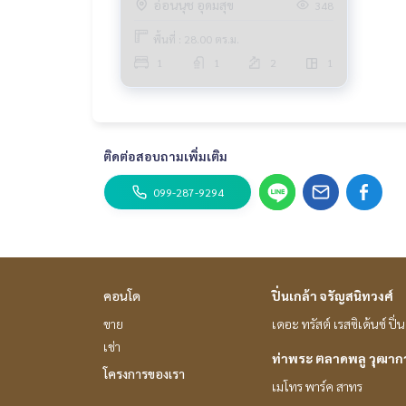
อ่อนนุช อุดมสุข
348
พื้นที่ : 28.00 ตร.ม.
1
1
2
1
ติดต่อสอบถามเพิ่มเติม
099-287-9294
คอนโด
ปิ่นเกล้า จรัญสนิทวงศ์
ขาย
เดอะ ทรัสต์ เรสซิเด้นซ์ ปิ
เช่า
ท่าพระ ตลาดพลู วุฒา
โครงการของเรา
เมโทร พาร์ค สาทร