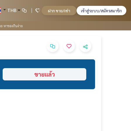
THB
ฝาก ขาย/เช่า
เข้าสู่ระบบ/สมัครสมาชิก
สาย หาของกินง่าย
ขายแล้ว