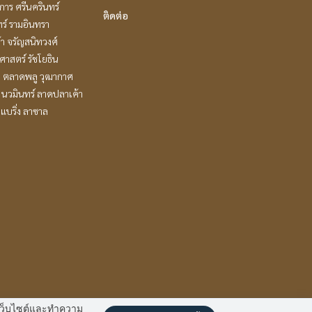
าร ศรีนครินทร์
ติดต่อ
ร์ รามอินทรา
ล้า จรัญสนิทวงศ์
าสตร์ รัชโยธิน
ะ ตลาดพลู วุฒากาศ
นวมินทร์ ลาดปลาเค้า
แบริ่ง ลาซาล
านเว็บไซต์และทำความ