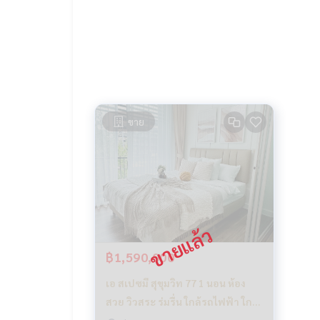
- เชื่อมต่อถนนศรีนครินทร์ และ สุขุมวิท
- คอมมูนิตี้มอลล์
- People park
- บิ๊กซี เอ็กตร้า
- ซีคอนสแควร์​ ศรีนครินทร์
- โลตัสอ่อนนุช
- โรงพยาบาลกล้วยน้ำไท
ขาย
===============
สนใจติดต่อฟลุ๊ค
099-287-9294
Line Id : @docondo
.
อยากดูคอนโด ต้องที่
DoCondo.com
฿1,590,000
เอ สเปซมี สุขุมวิท 77 1 นอน ห้อง
สวย วิวสระ ร่มรื่น ใกล้รถไฟฟ้า ใกล้
แหล่งของกิน