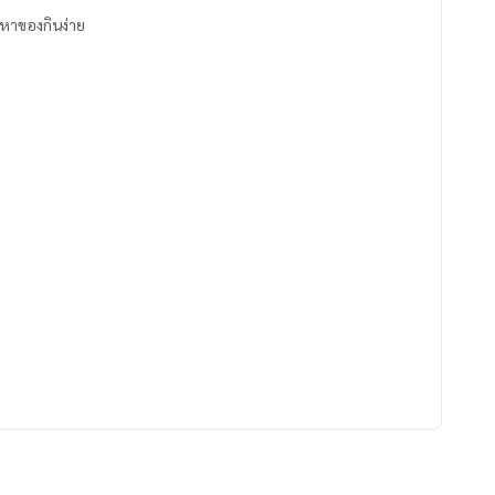
า 2 สาย หาของกินง่าย