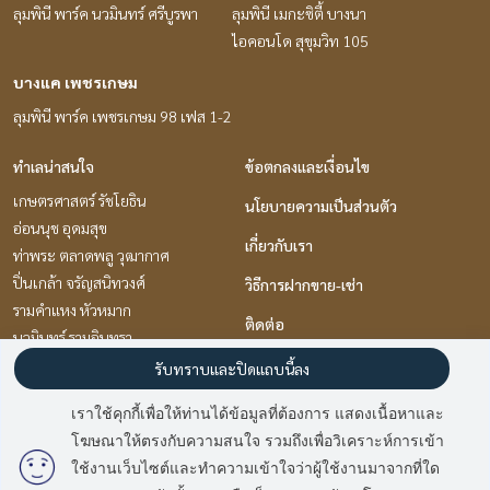
ลุมพินี พาร์ค นวมินทร์ ศรีบูรพา
ลุมพินี เมกะซิตี้ บางนา
ไอคอนโด สุขุมวิท 105
บางแค เพชรเกษม
ลุมพินี พาร์ค เพชรเกษม 98 เฟส 1-2
ทำเลน่าสนใจ
ข้อตกลงและเงื่อนไข
เกษตรศาสตร์ รัชโยธิน
นโยบายความเป็นส่วนตัว
อ่อนนุช อุดมสุข
เกี่ยวกับเรา
ท่าพระ ตลาดพลู วุฒากาศ
ปิ่นเกล้า จรัญสนิทวงศ์
วิธีการฝากขาย-เช่า
รามคำแหง หัวหมาก
ติดต่อ
นวมินทร์ รามอินทรา
พัฒนาการ ศรีนครินทร์
รับทราบและปิดแถบนี้ลง
พระราม 9 เพชรบุรีตัดใหม่ RCA
เราใช้คุกกี้เพื่อให้ท่านได้ข้อมูลที่ต้องการ แสดงเนื้อหาและ
ลาดพร้าว101 แฮปปี้แลนด์
โฆษณาให้ตรงกับความสนใจ รวมถึงเพื่อวิเคราะห์การเข้า
มี
2
คนกำลังดูประกาศนี้
แจ้งวัฒนะ เมืองทอง
ใช้งานเว็บไซต์และทำความเข้าใจว่าผู้ใช้งานมาจากที่ใด