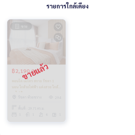
รายการใกล้เคียง
ขาย
฿2,190,000
คอนโด เมโทร สกาย รัชดา 1
นอน ใกล้รถไฟฟ้า แต่งสวย ใกล้
รถไฟฟ้า
รัชดา ห้วยขวาง
294
พื้นที่ : 29.71 ตร.ม.
1
1
6
1