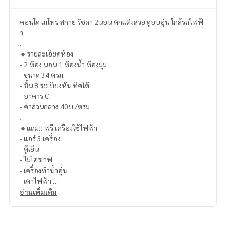
คอนโด เมโทร สกาย รัชดา 2นอน ตกแต่งสวย ดูอบอุ่น ใกล้รถไฟฟ้
า
.
🔸รายละเอียดห้อง
- 2 ห้อง นอน 1 ห้องน้ำ ห้องมุม
- ขนาด 34 ตรม.
- ชั้น 8 ระเบียงหัน ทิศใต้
- อาคาร C
- ค่าส่วนกลาง 40บ./ตรม
.
🔸แถม!! ฟรี เครื่องใช้ไฟฟ้า
- แอร์ 3 เครื่อง
- ตู้เย็น
- ไมโครเวฟ
- เครื่องทำน้ำอุ่น
- เตาไฟฟ้า
- เครื่องดูดควัน
อ่านเพิ่มเติม
- เครื่องซักผ้า
.
🔸สิ่งอำนวยความสะดวกภายในโครงการ