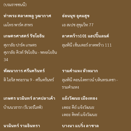
(บรมราชชนนี)
ท่าพระ ตลาดพลู วุฒากาศ
อ่อนนุช อุดมสุข
เมโทร พาร์ค สาทร
เอ สเปซ สุขุมวิท 77
เกษตรศาสตร์ รัชโยธิน
ลาดพร้าว101 แฮปปี้แลนด์
ศุภาลัย ปาร์ค เกษตร
ลุมพินี เซ็นเตอร์ ลาดพร้าว 111
ศุภาลัย คิวท์ รัชโยธิน - พหลโยธิน
34
พัฒนาการ ศรีนครินทร์
รามคำแหง หัวหมาก
ดิ ไอริส พระราม 9 - ศรีนครินทร์
ลุมพินี คอนโดทาวน์ บดินทรเดชา -
รามคำแหง
เกษตร นวมินทร์ ลาดปลาเค้า
แจ้งวัฒนะ เมืองทอง
บ้านนวธารา (ริเวอร์ไลฟ์)
เดอะ คีย์ แจ้งวัฒนะ
เดอะ คิทท์ แจ้งวัฒนะ
นวมินทร์ รามอินทรา
บางนา แบริ่ง ลาซาล