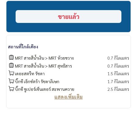
- สระว่ายน้ำ (สไตล์รีสอร์ท ยาว 50 เมตร)
- ฟิตเนส
ขายแล้ว
- สวนหย่อม
- ระบบ Digital Door Lock , ลิฟท์ล็อคชั้น
.
🔸สถานที่ใกล้เคียง
-MRT สุทธิสาร 600 เมตร
สถานที่ใกล้เคียง
-MRT ห้วยขวาง 900 เมตร
- ห้างเซ็นทรัล พระราม9
MRT สายสีน้ำเงิน > MRT ห้วยขวาง
0.7 กิโลเมตร
- ห้างเอสพลานาด รัชดา
MRT สายสีน้ำเงิน > MRT สุทธิสาร
0.7 กิโลเมตร
- ห้าง The street
เดอะสตรีท รัชดา
1.5 กิโลเมตร
- ห้าง Big C รัชดา
บิ๊กซี เอ็กซ์ตร้า รัชดาภิเษก
1.7 กิโลเมตร
===============
สนใจติดต่อฟลุ๊ค
099-287-9294
บิ๊กซี ซูเปอร์เซ็นเตอร์ สะพานควาย
2.5 กิโลเมตร
Line Id : @docondo
แสดงเพิ่มเติม
.
อยากดูคอนโด ต้องที่
DoCondo.com