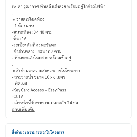
เพ-ลา วุฒากาศ ทำเลดี แต่งสวย พร้อมอยู่ ใกล้รถไฟฟ้า
.
🔸รายละเอียดห้อง
- 1 ห้องนอน
-ขนาดห้อง : 34.48 ตรม
-ชั้น : 16
-ระเบียงหันทิศ : ตะวันตก
-ค่าส่วนกลาง : 40บาท / ตรม
- ห้องตกแต่งใหม่สวย พร้อมเข้าอยู่
.
🔸สิ่งอำนวยความสะดวกภายในโครงการ
- สระว่ายน้ำ ขนาด 18 x 6 เมตร
- ฟิตเนส
-Key Card Access – Easy Pass
-CCTV
- เจ้าหน้าที่รักษาความปลอดภัย 24 ชม.
.
อ่านเพิ่มเติม
🔸สถานที่ใกล้เคียง
-BTS วุฒากาศ 180 เมตร
- ตลาดพลู
สิ่งอำนวยความสะดวกในโครงการ
- เดอะมอลล์ ท่าพระ