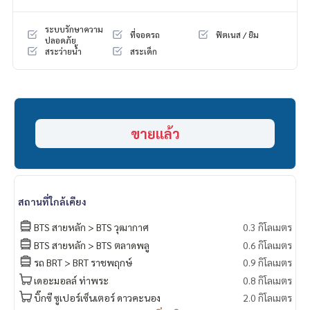
- Big C ดาวคะนอง
- Platform
ระบบรักษาความ
ที่จอดรถ
ฟิตเนส / ยิม
- Icon Siam
ปลอดภัย
สระว่ายน้ำ
สระเด็ก
- โรบินสัน บางรัก
- เอเชียทีค
- ม.สยาม
- รร.กรุงเทพคริสเตียน
- รร.นานาชาติ โชรส์เบอรี่
- รพ.พญาไท 3
ขายแล้ว
- รพ.สมเด็จพระปิ่นเกล้า
- รพ.สมิติเวช ธนบุรี
===============
สนใจติดต่อฟลุ๊ค
099-287-9294
Line Id : @docondo
สถานที่ใกล้เคียง
.
อยากดูคอนโด ต้องที่
BTS สายหลัก > BTS วุฒากาศ
0.3 กิโลเมตร
DoCondo.com
BTS สายหลัก > BTS ตลาดพลู
0.6 กิโลเมตร
รถ BRT > BRT ราชพฤกษ์
0.9 กิโลเมตร
เดอะมอลล์ ท่าพระ
0.8 กิโลเมตร
บิ๊กซี ซูเปอร์เซ็นเตอร์ ดาวคะนอง
2.0 กิโลเมตร