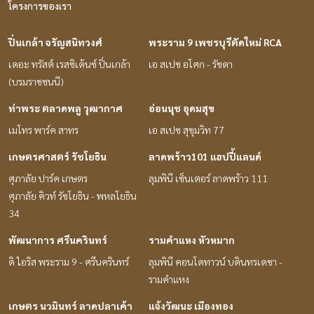
โครงการของเรา
ปิ่นเกล้า จรัญสนิทวงศ์
พระราม 9 เพชรบุรีตัดใหม่ RCA
เดอะ ทรัสต์ เรสซิเด้นซ์ ปิ่นเกล้า
เอ สเปซ อโศก - รัชดา
(บรมราชชนนี)
ท่าพระ ตลาดพลู วุฒากาศ
อ่อนนุช อุดมสุข
เมโทร พาร์ค สาทร
เอ สเปซ สุขุมวิท 77
เกษตรศาสตร์ รัชโยธิน
ลาดพร้าว101 แฮปปี้แลนด์
ศุภาลัย ปาร์ค เกษตร
ลุมพินี เซ็นเตอร์ ลาดพร้าว 111
ศุภาลัย คิวท์ รัชโยธิน - พหลโยธิน
34
พัฒนาการ ศรีนครินทร์
รามคำแหง หัวหมาก
ดิ ไอริส พระราม 9 - ศรีนครินทร์
ลุมพินี คอนโดทาวน์ บดินทรเดชา -
รามคำแหง
เกษตร นวมินทร์ ลาดปลาเค้า
แจ้งวัฒนะ เมืองทอง