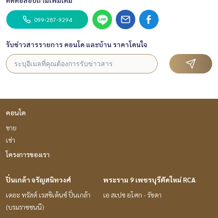
ติดต่อสอบถามเพิ่มเติม
099-287-9294
รับข่าวสารรายการ คอนโด และบ้าน ราคาโดนใจ
คอนโด
ขาย
เช่า
โครงการของเรา
ปิ่นเกล้า จรัญสนิทวงศ์
พระราม 9 เพชรบุรีตัดใหม่ RCA
เดอะ ทรัสต์ เรสซิเด้นซ์ ปิ่นเกล้า
เอ สเปซ อโศก - รัชดา
(บรมราชชนนี)