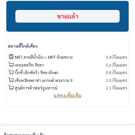
🔸สถานที่ใกล้เคียง
- รถไฟฟ้า MRT สุทธิสาร ประมาณ 400 เมตร
ขายแล้ว
- เซ็นทรัล พระราม 9
- ฟอร์จูน พระราม 9
-The Street รัชดา
- บิ๊กซี เอ็กซ์ตร้า
- เอสพลานาด รัชดา
สถานที่ใกล้เคียง
- รพ.พระราม 9
===============
MRT สายสีน้ำเงิน > MRT ห้วยขวาง
0.4 กิโลเมตร
สนใจติดต่อฟลุ๊ค
099-287-9294
เดอะสตรีท รัชดา
0.6 กิโลเมตร
Line Id : @docondo
บิ๊กซี เอ็กซ์ตร้า รัชดาภิเษก
0.8 กิโลเมตร
.
เซ็นทรัลพลาซ่า แกรนด์ พระราม 9
2.0 กิโลเมตร
อยากดูคอนโด ต้องที่
DoCondo.com
ศูนย์การค้าฟอร์จูนทาวน์
2.1 กิโลเมตร
แสดงเพิ่มเติม