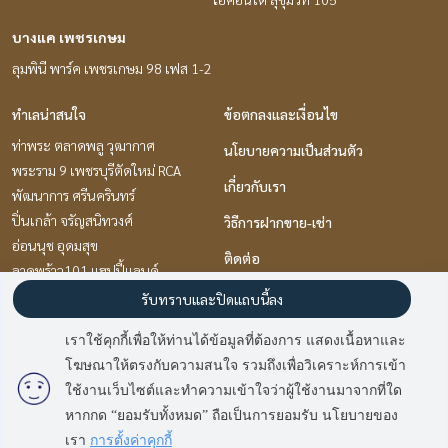
บางแค เพชรเกษม
ลุมพินี พาร์ค เพชรเกษม 98 เฟส 1-2
ทำเลน่าสนใจ
ข้อตกลงและเงื่อนไข
ท่าพระ ตลาดพลู วุฒากาศ
นโยบายความเป็นส่วนตัว
พระราม 9 เพชรบุรีตัดใหม่ RCA
เกี่ยวกับเรา
พัฒนาการ ศรีนครินทร์
ปิ่นเกล้า จรัญสนิทวงศ์
วิธีการฝากขาย-เช่า
อ่อนนุช อุดมสุข
ติดต่อ
ลาดพร้าว101 แฮปปี้แลนด์
เกษตร นวมินทร์ ลาดปลาเค้า
รับทราบและปิดแถบนี้ลง
แจ้งวัฒนะ เมืองทอง
เราใช้คุกกี้เพื่อให้ท่านได้ข้อมูลที่ต้องการ แสดงเนื้อหาและ
รามคำแหง หัวหมาก
โฆษณาให้ตรงกับความสนใจ รวมถึงเพื่อวิเคราะห์การเข้า
มี
2
คนกำลังดูประกาศนี้
เกษตรศาสตร์ รัชโยธิน
ใช้งานเว็บไซต์และทำความเข้าใจว่าผู้ใช้งานมาจากที่ใด
หากกด “ยอมรับทั้งหมด” ถือเป็นการยอมรับ นโยบายของ
Sold Out
Power by
Livinginsider.com
เรา
การตั้งค่าคุกกี้