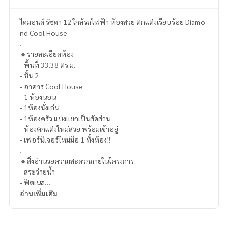
ไดมอนด์ รัชดา 12 ใกล้รถไฟฟ้า ห้องสวย ตกแต่งเรียบร้อย Diamo
nd Cool House
.
🔸รายละเอียดห้อง
- พื้นที่ 33.38 ตร.ม.
- ชั้น 2
- อาคาร Cool House
- 1 ห้องนอน
- 1ห้องนั่งเล่น
- 1ห้องครัว แบ่งแยกเป็นสัดส่วน
- ห้องตกแต่งใหม่สวย พร้อมเข้าอยู่
- เฟอร์นิเจอร์ใหม่มือ 1 ทั้งห้อง‼️
.
🔸สิ่งอำนวยความสะดวกภายในโครงการ
- สระว่ายน้ำ
- ฟิตเนส
- รปภ., กล้องวงจรปิดโครงการ, ประตู key card
อ่านเพิ่มเติม
- ร้านค้า
- สวนหย่อม
.