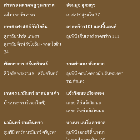
ท่าพระ ตลาดพลู วุฒากาศ
อ่อนนุช อุดมสุข
เมโทร พาร์ค สาทร
เอ สเปซ สุขุมวิท 77
เกษตรศาสตร์ รัชโยธิน
ลาดพร้าว101 แฮปปี้แลนด์
ศุภาลัย ปาร์ค เกษตร
ลุมพินี เซ็นเตอร์ ลาดพร้าว 111
ศุภาลัย คิวท์ รัชโยธิน - พหลโยธิน
34
พัฒนาการ ศรีนครินทร์
รามคำแหง หัวหมาก
ดิ ไอริส พระราม 9 - ศรีนครินทร์
ลุมพินี คอนโดทาวน์ บดินทรเดชา -
รามคำแหง
เกษตร นวมินทร์ ลาดปลาเค้า
แจ้งวัฒนะ เมืองทอง
บ้านนวธารา (ริเวอร์ไลฟ์)
เดอะ คีย์ แจ้งวัฒนะ
เดอะ คิทท์ แจ้งวัฒนะ
นวมินทร์ รามอินทรา
บางนา แบริ่ง ลาซาล
ลุมพินี พาร์ค นวมินทร์ ศรีบูรพา
ลุมพินี เมกะซิตี้ บางนา
ไอคอนโด สุขุมวิท 105