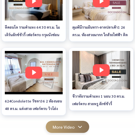
ดีคอนโด รามคำแหง 64 30 ตร.ม. โม
ลุมพินีรามอินทรา-ลาดปลาเค้า1 26
เดิร์นลักซ์ชัวรี่ เฟอร์ครบ กรุผนังซ่อน
ตร.ม. ห้องสวยมากก ใกล้รถไฟฟ้า ติด
ไฟ
ห้าง ตรงข้ามตลาด
ชีวาทัยรามคำแหง 1 นอน 30 ตร.ม.
624Condolette รัชดา36 2 ห้องนอน
เฟอร์ครบ สวยหรู ลักซ์ชัวรี่
48 ตร.ม. แต่งสวย เฟอร์ครบ วิวโล่ง
พร้อมอยู่
More Video