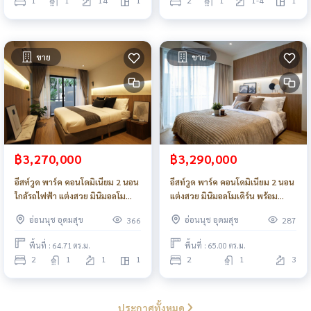
1
1
14
1
2
1
1-4
1
ขาย
ขาย
฿3,270,000
฿3,290,000
อีสท์วูด พาร์ค คอนโดมิเนียม 2 นอน
อีสท์วูด พาร์ค คอนโดมิเนียม 2 นอน
ใกล้รถไฟฟ้า แต่งสวย มินิมอลโม
แต่งสวย มินิมอลโมเดิร์น พร้อม
เดิร์น_Do633
เครื่องใช้ไฟฟ้า_Do783
อ่อนนุช อุดมสุข
อ่อนนุช อุดมสุข
366
287
พื้นที่ : 64.71 ตร.ม.
พื้นที่ : 65.00 ตร.ม.
2
1
1
1
2
1
3
ประกาศทั้งหมด