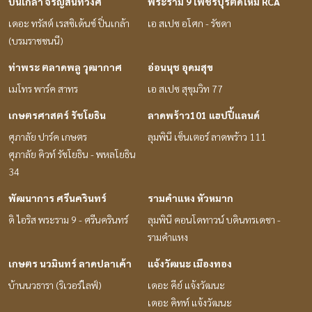
ปิ่นเกล้า จรัญสนิทวงศ์
พระราม 9 เพชรบุรีตัดใหม่ RCA
เดอะ ทรัสต์ เรสซิเด้นซ์ ปิ่นเกล้า
เอ สเปซ อโศก - รัชดา
(บรมราชชนนี)
ท่าพระ ตลาดพลู วุฒากาศ
อ่อนนุช อุดมสุข
เมโทร พาร์ค สาทร
เอ สเปซ สุขุมวิท 77
เกษตรศาสตร์ รัชโยธิน
ลาดพร้าว101 แฮปปี้แลนด์
ศุภาลัย ปาร์ค เกษตร
ลุมพินี เซ็นเตอร์ ลาดพร้าว 111
ศุภาลัย คิวท์ รัชโยธิน - พหลโยธิน
34
พัฒนาการ ศรีนครินทร์
รามคำแหง หัวหมาก
ดิ ไอริส พระราม 9 - ศรีนครินทร์
ลุมพินี คอนโดทาวน์ บดินทรเดชา -
รามคำแหง
เกษตร นวมินทร์ ลาดปลาเค้า
แจ้งวัฒนะ เมืองทอง
บ้านนวธารา (ริเวอร์ไลฟ์)
เดอะ คีย์ แจ้งวัฒนะ
เดอะ คิทท์ แจ้งวัฒนะ