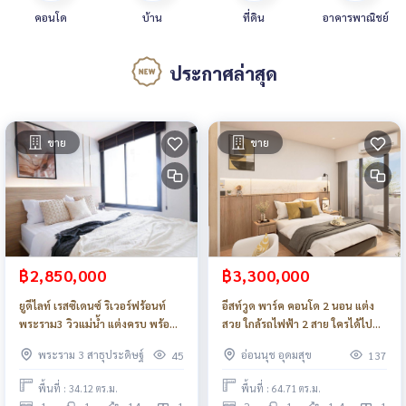
คอนโด
บ้าน
ที่ดิน
อาคารพาณิชย์
ประกาศล่าสุด
ขาย
ขาย
฿2,850,000
฿3,300,000
ยูดีไลท์ เรสซิเดนซ์ ริเวอร์ฟร้อนท์
อีสท์วูด พาร์ค คอนโด 2 นอน แต่ง
พระราม3 วิวแม่น้ำ แต่งครบ พร้อม
สวย ใกล้รถไฟฟ้า 2 สาย ใครได้ไปคุ้ม
อยู่_Do915
มาก_Do890
พระราม 3 สาธุประดิษฐ์
อ่อนนุช อุดมสุข
45
137
พื้นที่ : 34.12 ตร.ม.
พื้นที่ : 64.71 ตร.ม.