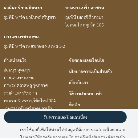
นวมินทร์ รามอินทรา
บางนา แบริ่ง ลาซาล
ลุมพินี พาร์ค นวมินทร์ ศรีบูรพา
ลุมพินี เมกะซิตี้ บางนา
ไอคอนโด สุขุมวิท 105
บางแค เพชรเกษม
ลุมพินี พาร์ค เพชรเกษม 98 เฟส 1-2
ทำเลน่าสนใจ
ข้อตกลงและเงื่อนไข
อ่อนนุช อุดมสุข
นโยบายความเป็นส่วนตัว
บางแค เพชรเกษม
เกี่ยวกับเรา
ท่าพระ ตลาดพลู วุฒากาศ
รามคำแหง หัวหมาก
วิธีการฝากขาย-เช่า
พระราม 9 เพชรบุรีตัดใหม่ RCA
ติดต่อ
เกษตร นวมินทร์ ลาดปลาเค้า
ปิ่นเกล้า จรัญสนิทวงศ์
รับทราบและปิดแถบนี้ลง
แจ้งวัฒนะ เมืองทอง
เราใช้คุกกี้เพื่อให้ท่านได้ข้อมูลที่ต้องการ แสดงเนื้อหาและ
นวมินทร์ รามอินทรา
โฆษณาให้ตรงกับความสนใจ รวมถึงเพื่อวิเคราะห์การเข้า