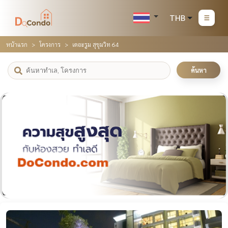
THB
หน้าแรก
โครงการ
เดอะรูม สุขุมวิท 64
ค้นหา