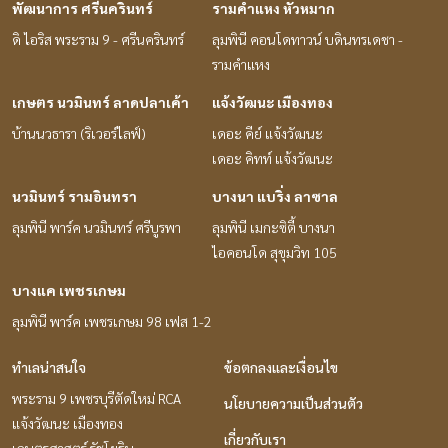
พัฒนาการ ศรีนครินทร์
รามคำแหง หัวหมาก
ดิ ไอริส พระราม 9 - ศรีนครินทร์
ลุมพินี คอนโดทาวน์ บดินทรเดชา -
รามคำแหง
เกษตร นวมินทร์ ลาดปลาเค้า
แจ้งวัฒนะ เมืองทอง
บ้านนวธารา (ริเวอร์ไลฟ์)
เดอะ คีย์ แจ้งวัฒนะ
เดอะ คิทท์ แจ้งวัฒนะ
นวมินทร์ รามอินทรา
บางนา แบริ่ง ลาซาล
ลุมพินี พาร์ค นวมินทร์ ศรีบูรพา
ลุมพินี เมกะซิตี้ บางนา
ไอคอนโด สุขุมวิท 105
บางแค เพชรเกษม
ลุมพินี พาร์ค เพชรเกษม 98 เฟส 1-2
ทำเลน่าสนใจ
ข้อตกลงและเงื่อนไข
พระราม 9 เพชรบุรีตัดใหม่ RCA
นโยบายความเป็นส่วนตัว
แจ้งวัฒนะ เมืองทอง
เกี่ยวกับเรา
เกษตรศาสตร์ รัชโยธิน