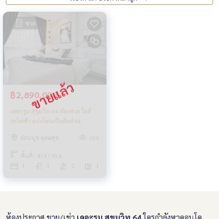
ขาย
฿2,890,000
เดอะรูม สุขุมวิท 64 ห้องสวย ใกล้
รถไฟฟ้า แบ่งโซนเป็นสัดส่วน
อ่อนนุช อุดมสุข
359
พื้นที่ : 41.67 ตร.ม.
1
1
2
1
ห้องประกาศ ขาย/เช่า
เดอะรูม สุขุมวิท 64
ใครกำลังหาคอนโด