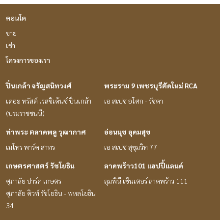
คอนโด
ขาย
เช่า
โครงการของเรา
ปิ่นเกล้า จรัญสนิทวงศ์
พระราม 9 เพชรบุรีตัดใหม่ RCA
เดอะ ทรัสต์ เรสซิเด้นซ์ ปิ่นเกล้า
เอ สเปซ อโศก - รัชดา
(บรมราชชนนี)
ท่าพระ ตลาดพลู วุฒากาศ
อ่อนนุช อุดมสุข
เมโทร พาร์ค สาทร
เอ สเปซ สุขุมวิท 77
เกษตรศาสตร์ รัชโยธิน
ลาดพร้าว101 แฮปปี้แลนด์
ศุภาลัย ปาร์ค เกษตร
ลุมพินี เซ็นเตอร์ ลาดพร้าว 111
ศุภาลัย คิวท์ รัชโยธิน - พหลโยธิน
34