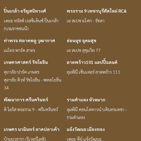
ปิ่นเกล้า จรัญสนิทวงศ์
พระราม 9 เพชรบุรีตัดใหม่ RCA
เดอะ ทรัสต์ เรสซิเด้นซ์ ปิ่นเกล้า
เอ สเปซ อโศก - รัชดา
(บรมราชชนนี)
ท่าพระ ตลาดพลู วุฒากาศ
อ่อนนุช อุดมสุข
เมโทร พาร์ค สาทร
เอ สเปซ สุขุมวิท 77
เกษตรศาสตร์ รัชโยธิน
ลาดพร้าว101 แฮปปี้แลนด์
ศุภาลัย ปาร์ค เกษตร
ลุมพินี เซ็นเตอร์ ลาดพร้าว 111
ศุภาลัย คิวท์ รัชโยธิน - พหลโยธิน
34
พัฒนาการ ศรีนครินทร์
รามคำแหง หัวหมาก
ดิ ไอริส พระราม 9 - ศรีนครินทร์
ลุมพินี คอนโดทาวน์ บดินทรเดชา -
รามคำแหง
เกษตร นวมินทร์ ลาดปลาเค้า
แจ้งวัฒนะ เมืองทอง
บ้านนวธารา (ริเวอร์ไลฟ์)
เดอะ คีย์ แจ้งวัฒนะ