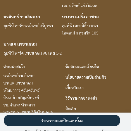
เดอะ คิทท์ แจ้งวัฒนะ
นวมินทร์ รามอินทรา
บางนา แบริ่ง ลาซาล
ลุมพินี พาร์ค นวมินทร์ ศรีบูรพา
ลุมพินี เมกะซิตี้ บางนา
ไอคอนโด สุขุมวิท 105
บางแค เพชรเกษม
ลุมพินี พาร์ค เพชรเกษม 98 เฟส 1-2
ทำเลน่าสนใจ
ข้อตกลงและเงื่อนไข
นวมินทร์ รามอินทรา
นโยบายความเป็นส่วนตัว
บางแค เพชรเกษม
เกี่ยวกับเรา
พัฒนาการ ศรีนครินทร์
ปิ่นเกล้า จรัญสนิทวงศ์
วิธีการฝากขาย-เช่า
รามคำแหง หัวหมาก
ติดต่อ
พระราม 9 เพชรบุรีตัดใหม่ RCA
บางนา แบริ่ง ลาซาล
รับทราบและปิดแถบนี้ลง
อ่อนนุช อุดมสุข